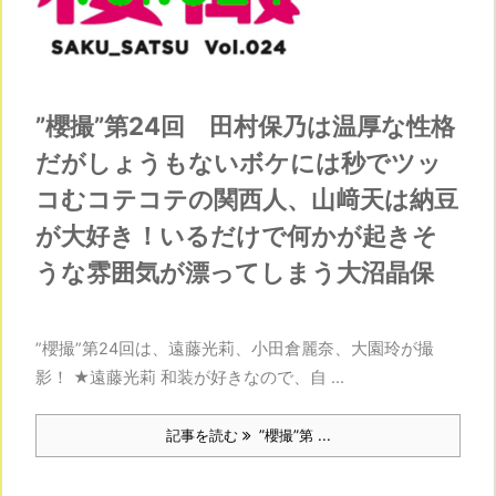
”櫻撮”第24回 田村保乃は温厚な性格
だがしょうもないボケには秒でツッ
コむコテコテの関西人、山﨑天は納豆
が大好き！いるだけで何かが起きそ
うな雰囲気が漂ってしまう大沼晶保
”櫻撮”第24回は、遠藤光莉、小田倉麗奈、大園玲が撮
影！ ★遠藤光莉 和装が好きなので、自 ...
記事を読む
”櫻撮”第 ...