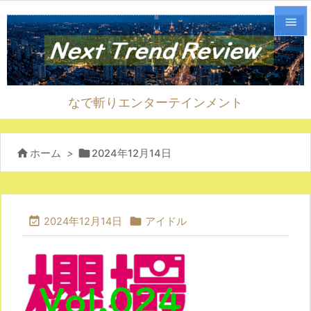


メニュ

なで斬りエンターテインメント
サイド

前へ


ホーム
>
2024年12月14日

次へ



検索
2024年12月14日
アイドル