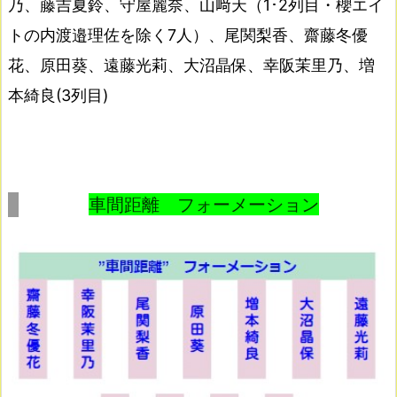
乃、藤吉夏鈴、守屋麗奈、山﨑天（1･2列目・櫻エイ
トの内渡邉理佐を除く7人）、尾関梨香、齋藤冬優
花、原田葵、遠藤光莉、大沼晶保、幸阪茉里乃、増
本綺良(3列目)
車間距離 フォーメーション