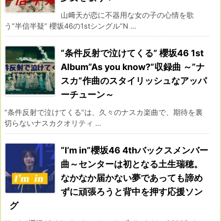
山﨑天が恋に不器用な女の子の心情を歌
う”半信半疑” 櫻坂46の1stシングル”N ...
“条件反射で泣けてくる” 櫻坂46 1st
Album”As you know?”収録曲 ～”ナ
スカ”作曲のスタイリッシュなアッパ
ーチューン～
”条件反射で泣けてくる”は、久々のナスカ楽曲で、期待を裏
切らないナスカクオリティ ...
“I’m in”櫻坂46 4thバックスメンバー
曲～センターは初となる土生瑞穂。
なかなか届かない夢であっても諦め
ずに頑張ろうと背中を押す応援ソン
グ