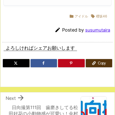

アイドル

櫻坂46

Posted by
susumutaira
よろしければシェアお願いします
Copy

Next
日向撮第111回 歯磨きしてる松
田好花の小動物感が可愛い！金村