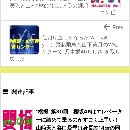
美玖と上村ひなのはカメラの師弟
コンビ！

Prev
仕切り直しとなった”Actuall
y…”は齋藤飛鳥と山下美月のWセ
ンターで”乃木坂46らしさ”を取り
戻した

関連記事
”櫻撮”第30回 櫻坂46はエレベータ
ーに詰めて乗るのがすごく上手い！
山﨑天と谷口愛季は身長差14㎠の同