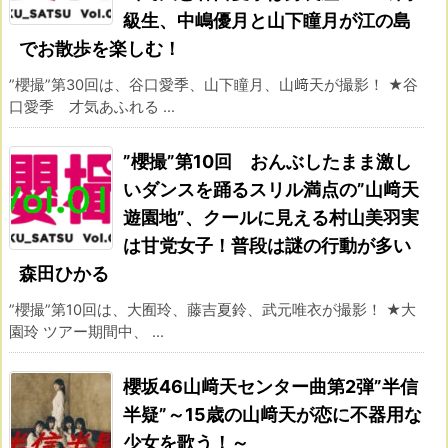
級生、中嶋優月と山下瞳月が江の島
でお散歩を楽しむ！
”櫻撮”第30回は、谷口愛季、山下瞳月、山﨑天が撮影！ ★谷
口愛季 才気あふれる ...
”櫻撮”第10回 おんぶしたまま激し
いダンスを踊るスリル満点の”山﨑天
遊園地”、クールに見える村山美羽実
は甘党女子！普段は謎の行動が多い
森田ひかる
”櫻撮”第10回は、大囿玲、藤吉夏鈴、武元唯衣が撮影！ ★大
園玲 ツアー期間中、 ...
櫻坂46山﨑天センター曲第2弾”半信
半疑”～15歳の山﨑天が恋に不器用な
少女を歌う！～