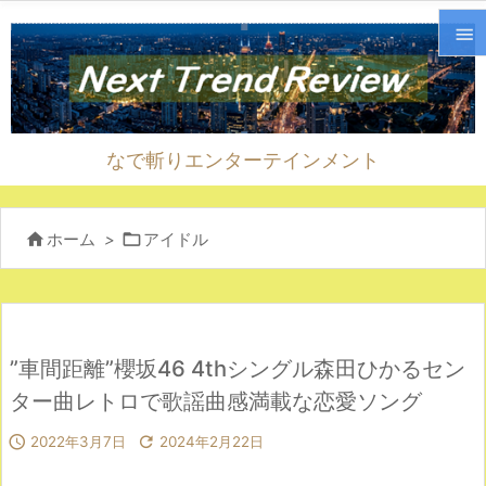


メニ

なで斬りエンターテインメント
サイ

前へ


ホーム
>
アイドル

次へ

検索
”車間距離”櫻坂46 4thシングル森田ひかるセン
ター曲レトロで歌謡曲感満載な恋愛ソング

2022年3月7日

2024年2月22日