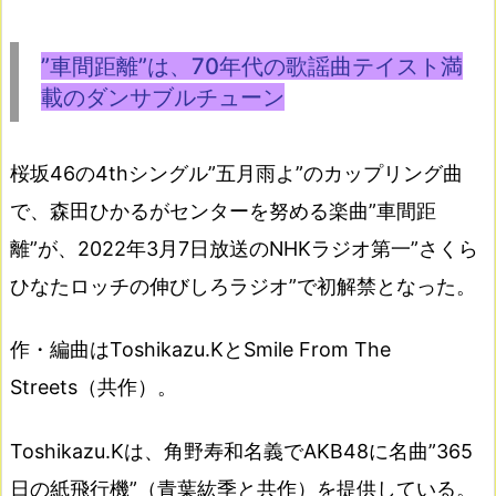
”車間距離”は、70年代の歌謡曲テイスト満
載のダンサブルチューン
桜坂46の4thシングル”五月雨よ”のカップリング曲
で、森田ひかるがセンターを努める楽曲”車間距
離”が、2022年3月7日放送のNHKラジオ第一”さくら
ひなたロッチの伸びしろラジオ”で初解禁となった。
作・編曲はToshikazu.KとSmile From The
Streets（共作）。
Toshikazu.Kは、角野寿和名義でAKB48に名曲”365
日の紙飛行機”（青葉紘季と共作）を提供している。