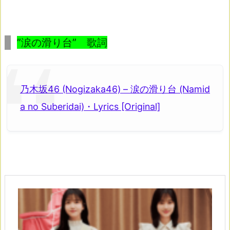
”涙の滑り台” 歌詞
乃木坂46 (Nogizaka46) – 涙の滑り台 (Namid
a no Suberidai)・Lyrics [Original]