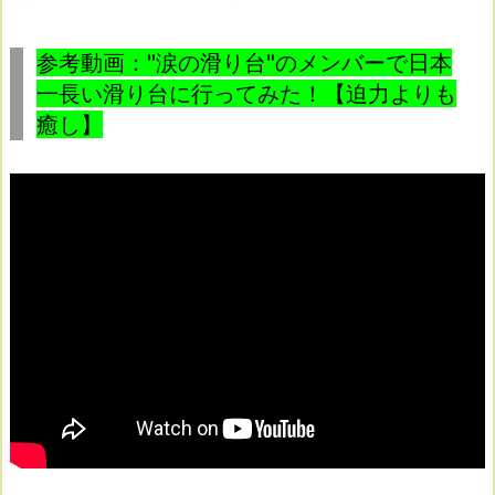
参考動画："涙の滑り台"のメンバーで日本
一長い滑り台に行ってみた！【迫力よりも
癒し】