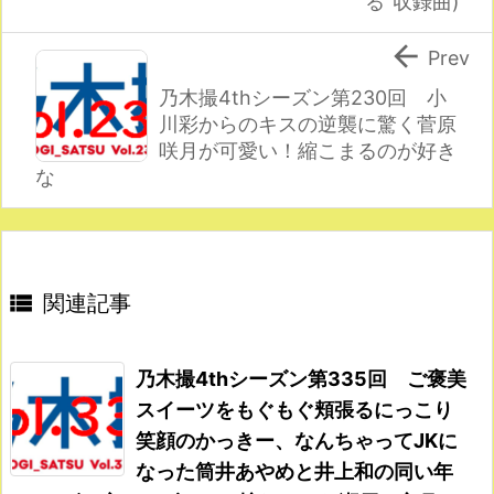
る"収録曲)

Prev
乃木撮4thシーズン第230回 小
川彩からのキスの逆襲に驚く菅原
咲月が可愛い！縮こまるのが好き
な

関連記事
乃木撮4thシーズン第335回 ご褒美
スイーツをもぐもぐ頬張るにっこり
笑顔のかっきー、なんちゃってJKに
なった筒井あやめと井上和の同い年