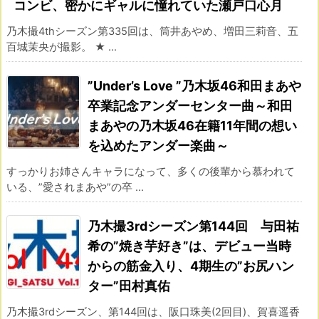
コンビ、密かにギャルに憧れていた瀬戸口心月
乃木撮4thシーズン第335回は、筒井あやめ、増田三莉音、五
百城茉央が撮影。 ★ ...
”Under’s Love ”乃木坂46和田まあや
卒業記念アンダーセンター曲～和田
まあやの乃木坂46在籍11年間の想い
を込めたアンダー楽曲～
すっかりお姉さんキャラになって、多くの後輩から慕われて
いる、”愛されまあや”の卒 ...
乃木撮3rdシーズン第144回 与田祐
希の”焼き芋好き”は、デビュー当時
からの筋金入り、4期生の”お尻ハン
ター”田村真佑
乃木撮3rdシーズン、第144回は、阪口珠美(2回目)、賀喜遥香