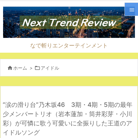


メニ

なで斬りエンターテインメント
サイ

前へ


ホーム
>
アイドル

次へ

検索
”涙の滑り台”乃木坂46 3期・4期・5期の最年
少メンバートリオ（岩本蓮加・筒井彩芽・小川
彩）が可憐に歌う可愛いに全振りした王道のア
イドルソング