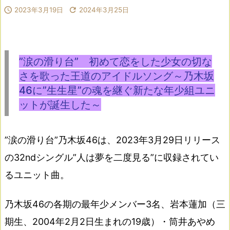

2023年3月19日

2024年3月25日
”涙の滑り台” 初めて恋をした少女の切な
さを歌った王道のアイドルソング～乃木坂
46に”生生星”の魂を継ぐ新たな年少組ユニ
ットが誕生した～
”涙の滑り台”乃木坂46は、2023年3月29日リリース
の32ndシングル”人は夢を二度見る”に収録されてい
るユニット曲。
乃木坂46の各期の最年少メンバー3名、岩本蓮加（三
期生、2004年2月2日生まれの19歳）・筒井あやめ