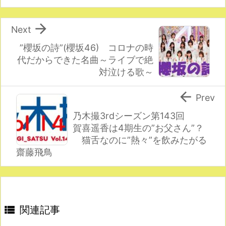

Next
”櫻坂の詩”(櫻坂46) コロナの時
代だからできた名曲～ライブで絶
対泣ける歌～

Prev
乃木撮3rdシーズン第143回
賀喜遥香は4期生の”お父さん”？
猫舌なのに”熱々”を飲みたがる
齋藤飛鳥

関連記事