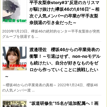
平手友梨奈story#3”反逆のカリスマ
が駆け抜けた欅坂46の1,616日”～相
次ぐ人気メンバーの卒業が平手友梨
奈脱退の引き金だった～
2020年1月23日、欅坂46の絶対的センター平手友梨奈が突然
グループを脱退する ...
渡邉理佐 櫻坂46からの卒業発表の
衝撃！～引退はせず、non-noモデル
も続けたい、自分が好きなものをゼ
ロから作っていくことに挑戦したい
～
～櫻坂46からの卒業発表の真相～ 2022年1月24日、櫻坂46
の人気メンバー渡 ...
”坂道研修生”15名が追加配属へ！画