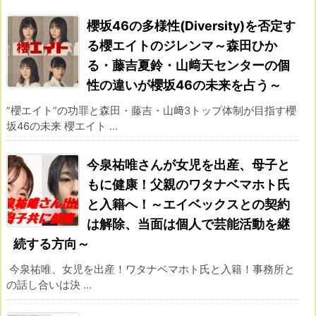
櫻坂46の多様性(Diversity)を否定す
る櫻エイトのジレンマ～森田ひか
る・藤吉夏鈴・山﨑天センターの個
性の違いが櫻坂46の未来を占う～
”櫻エイト”の功罪と森田・藤吉・山﨑3トップ体制が目指す櫻
坂46の未来 櫻エイト ...
今泉祐唯さんが女児を出産、母子と
もに健康！父親のワタナベマホト氏
と入籍へ！～エイベックスとの契約
は解除、当面は個人で芸能活動を継
続する方向～
今泉祐唯、女児を出産！ワタナベマホト氏と入籍！事務所と
の話し合いは決 ...