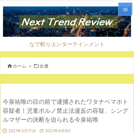


メニュ

なで斬りエンターテインメント
サイド

前へ


ホーム
>
女優

次へ

検索
今泉祐唯の目の前で逮捕されたワタナベマホト
容疑者！児童ポルノ禁止法違反の容疑、シング
ルマザーの決断を迫られる今泉祐唯

2021年3月17日

2021年4月6日