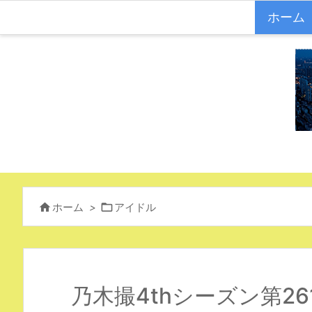
ホーム


ホーム
>
アイドル
乃木撮4thシーズン第2