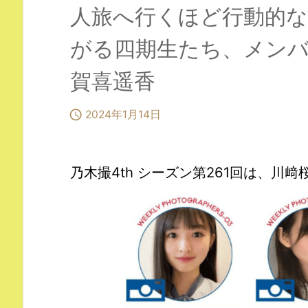
人旅へ行くほど行動的な
がる四期生たち、メン
賀喜遥香

2024年1月14日
乃木撮4th シーズン第261回は、川