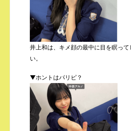
井上和は、キメ顔の最中に目を瞑って
い。
▼ホントはパリピ？