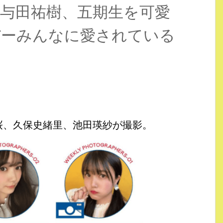
与田祐樹、五期生を可愛
バーみんなに愛されている
﨑桜、久保史緒里、池田瑛紗が撮影。